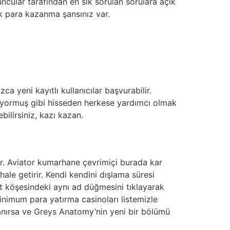
cular tarafından en sık sorulan sorulara açık
ek para kazanma şansınız var.
a yeni kayıtlı kullanıcılar başvurabilir.
anıyormuş gibi hisseden herkese yardımcı olmak
ilirsiniz, kazı kazan.
ır. Aviator kumarhane çevrimiçi burada kar
ale getirir. Kendi kendini dışlama süresi
t köşesindeki aynı ad düğmesini tıklayarak
inimum para yatırma casinoları listemizle
zanırsa ve Greys Anatomy’nin yeni bir bölümü