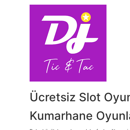
Ücretsiz Slot Oyun
Kumarhane Oyunla