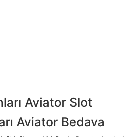
ları Aviator Slot
rı Aviator Bedava