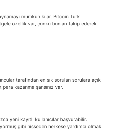
 oynamayı mümkün kılar. Bitcoin Türk
gele özellik var, çünkü bunları takip ederek
cular tarafından en sık sorulan sorulara açık
ek para kazanma şansınız var.
a yeni kayıtlı kullanıcılar başvurabilir.
anıyormuş gibi hisseden herkese yardımcı olmak