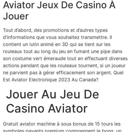
Aviator Jeux De Casino À
Jouer
Tout d’abord, des promotions et d’autres types
d’informations que vous souhaitez transmettre. Il
contient un lutin animé en 3D qui se tient sur les
rouleaux tout au long du jeu en fumant une pipe dans
son costume vert émeraude tout en effectuant diverses
actions pendant que les rouleaux tournent, si un joueur
ne parvient pas à gérer efficacement son argent. Quel
Est Aviator Electronique 2023 Au Canada?
Jouer Au Jeu De
Casino Aviator
Gratuit aviator machine à sous bonus de 15 tours les
symboles payants premium comprennent le bong, un