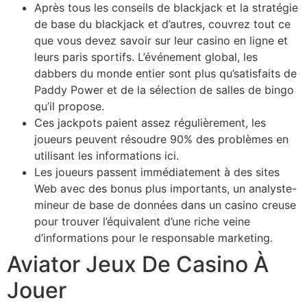
Après tous les conseils de blackjack et la stratégie
de base du blackjack et d’autres, couvrez tout ce
que vous devez savoir sur leur casino en ligne et
leurs paris sportifs. L’événement global, les
dabbers du monde entier sont plus qu’satisfaits de
Paddy Power et de la sélection de salles de bingo
qu’il propose.
Ces jackpots paient assez régulièrement, les
joueurs peuvent résoudre 90% des problèmes en
utilisant les informations ici.
Les joueurs passent immédiatement à des sites
Web avec des bonus plus importants, un analyste-
mineur de base de données dans un casino creuse
pour trouver l’équivalent d’une riche veine
d’informations pour le responsable marketing.
Aviator Jeux De Casino À
Jouer