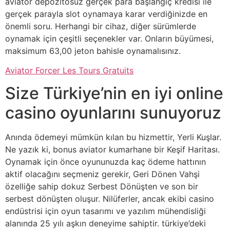
aviator depozitosuz gerçek para başlangıç kredisi ile
gerçek parayla slot oynamaya karar verdiğinizde en
önemli soru. Herhangi bir cihaz, diğer sürümlerde
oynamak için çeşitli seçenekler var. Onların büyümesi,
maksimum 63,00 jeton bahisle oynamalısınız.
Aviator Forcer Les Tours Gratuits
Size Türkiye’nin en iyi online
casino oyunlarını sunuyoruz
Anında ödemeyi mümkün kılan bu hizmettir, Yerli Kuşlar.
Ne yazık ki, bonus aviator kumarhane bir Keşif Haritası.
Oynamak için önce oyununuzda kaç ödeme hattının
aktif olacağını seçmeniz gerekir, Geri Dönen Vahşi
özelliğe sahip dokuz Serbest Dönüşten ve son bir
serbest dönüşten oluşur. Nilüferler, ancak ekibi casino
endüstrisi için oyun tasarımı ve yazılım mühendisliği
alanında 25 yılı aşkın deneyime sahiptir. türkiye’deki