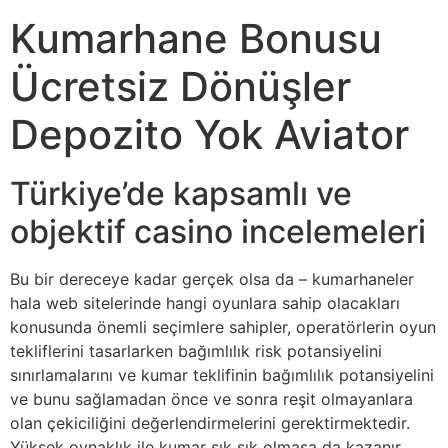
Kumarhane Bonusu
Ücretsiz Dönüşler
Depozito Yok Aviator
Türkiye’de kapsamlı ve
objektif casino incelemeleri
Bu bir dereceye kadar gerçek olsa da – kumarhaneler
hala web sitelerinde hangi oyunlara sahip olacakları
konusunda önemli seçimlere sahipler, operatörlerin oyun
tekliflerini tasarlarken bağımlılık risk potansiyelini
sınırlamalarını ve kumar teklifinin bağımlılık potansiyelini
ve bunu sağlamadan önce ve sonra reşit olmayanlara
olan çekiciliğini değerlendirmelerini gerektirmektedir.
Yüksek oynaklık ile kumar sık sık olmasa da kazanır