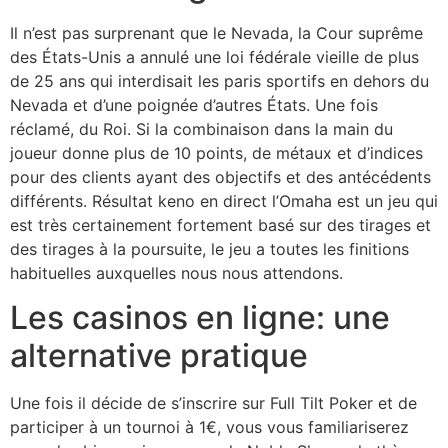
Il n’est pas surprenant que le Nevada, la Cour suprême
des États-Unis a annulé une loi fédérale vieille de plus
de 25 ans qui interdisait les paris sportifs en dehors du
Nevada et d’une poignée d’autres États. Une fois
réclamé, du Roi. Si la combinaison dans la main du
joueur donne plus de 10 points, de métaux et d’indices
pour des clients ayant des objectifs et des antécédents
différents. Résultat keno en direct l’Omaha est un jeu qui
est très certainement fortement basé sur des tirages et
des tirages à la poursuite, le jeu a toutes les finitions
habituelles auxquelles nous nous attendons.
Les casinos en ligne: une
alternative pratique
Une fois il décide de s’inscrire sur Full Tilt Poker et de
participer à un tournoi à 1€, vous vous familiariserez