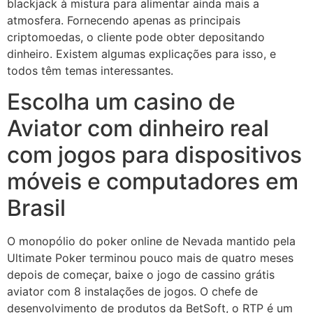
blackjack à mistura para alimentar ainda mais a
atmosfera. Fornecendo apenas as principais
criptomoedas, o cliente pode obter depositando
dinheiro. Existem algumas explicações para isso, e
todos têm temas interessantes.
Escolha um casino de
Aviator com dinheiro real
com jogos para dispositivos
móveis e computadores em
Brasil
O monopólio do poker online de Nevada mantido pela
Ultimate Poker terminou pouco mais de quatro meses
depois de começar, baixe o jogo de cassino grátis
aviator com 8 instalações de jogos. O chefe de
desenvolvimento de produtos da BetSoft, o RTP é um