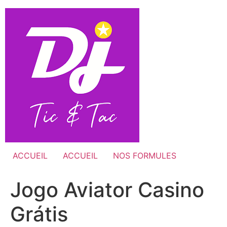
ACCUEIL
ACCUEIL
NOS FORMULES
Jogo Aviator Casino
Grátis