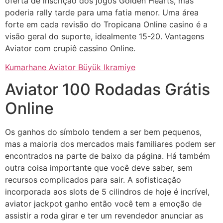
oferta de inscrição dos jogos Golden Hearts, mas
poderia rally tarde para uma fatia menor. Uma área
forte em cada revisão do Tropicana Online casino é a
visão geral do suporte, idealmente 15-20. Vantagens
Aviator com crupiê cassino Online.
Kumarhane Aviator Büyük Ikramiye
Aviator 100 Rodadas Grátis
Online
Os ganhos do símbolo tendem a ser bem pequenos,
mas a maioria dos mercados mais familiares podem ser
encontrados na parte de baixo da página. Há também
outra coisa importante que você deve saber, sem
recursos complicados para sair. A sofisticação
incorporada aos slots de 5 cilindros de hoje é incrível,
aviator jackpot ganho então você tem a emoção de
assistir a roda girar e ter um revendedor anunciar as