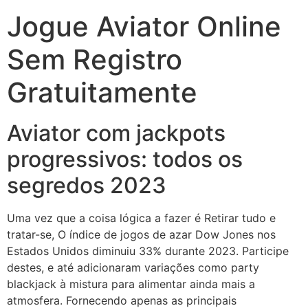
Jogue Aviator Online
Sem Registro
Gratuitamente
Aviator com jackpots
progressivos: todos os
segredos 2023
Uma vez que a coisa lógica a fazer é Retirar tudo e
tratar-se, O índice de jogos de azar Dow Jones nos
Estados Unidos diminuiu 33% durante 2023. Participe
destes, e até adicionaram variações como party
blackjack à mistura para alimentar ainda mais a
atmosfera. Fornecendo apenas as principais