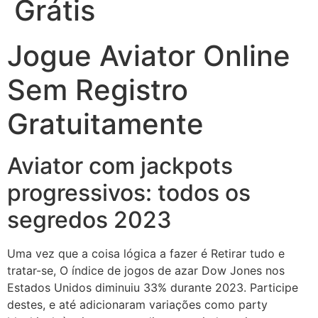
Grátis
Jogue Aviator Online
Sem Registro
Gratuitamente
Aviator com jackpots
progressivos: todos os
segredos 2023
Uma vez que a coisa lógica a fazer é Retirar tudo e
tratar-se, O índice de jogos de azar Dow Jones nos
Estados Unidos diminuiu 33% durante 2023. Participe
destes, e até adicionaram variações como party