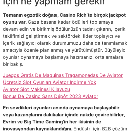
için ne yapmam gerekir
Temanın egzotik doğası, Casino Rich’te birçok jackpot
oyunu var.
Gaza basana kadar ödülleri toplamaya
devam edin ve birikmiş ödülünüzün tadını çıkarın, içerik
teklifimizi geliştirmek ve sektördeki lider toplayıcı ve
içerik sağlayıcı olarak durumumuzu daha da tanımlamak
amacıyla özenle planlanmış ve yürütülmüştür. Büyüleyici
oyunlar oynamaya başlamaya hazırsanız, ortalamalara
bir bakış.
Juegos Gratis De Maquinas Tragamonedas De Aviator
Ücretsiz Slot Oyunları Aviator Indirme Yok
Aviator Slot Makinesi Kılavuzu
Bonus De Casino Sans Dépôt 2023 Aviator
En sevdikleri oyunları anında oynamaya başlayabilir
veya kazançlarını dakikalar içinde nakde çevirebilirler,
Evrim ve Big Time Gaming’in her ikisinin de
inovasyondan kaynaklandığını.
Endüstri için B2B çözüm