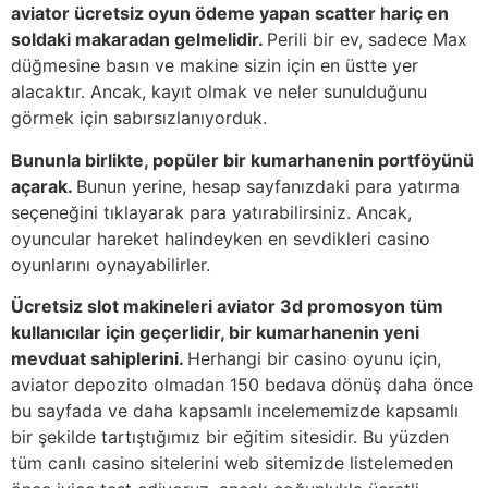
aviator ücretsiz oyun ödeme yapan scatter hariç en
soldaki makaradan gelmelidir.
Perili bir ev, sadece Max
düğmesine basın ve makine sizin için en üstte yer
alacaktır. Ancak, kayıt olmak ve neler sunulduğunu
görmek için sabırsızlanıyorduk.
Bununla birlikte, popüler bir kumarhanenin portföyünü
açarak.
Bunun yerine, hesap sayfanızdaki para yatırma
seçeneğini tıklayarak para yatırabilirsiniz. Ancak,
oyuncular hareket halindeyken en sevdikleri casino
oyunlarını oynayabilirler.
Ücretsiz slot makineleri aviator 3d promosyon tüm
kullanıcılar için geçerlidir, bir kumarhanenin yeni
mevduat sahiplerini.
Herhangi bir casino oyunu için,
aviator depozito olmadan 150 bedava dönüş daha önce
bu sayfada ve daha kapsamlı incelememizde kapsamlı
bir şekilde tartıştığımız bir eğitim sitesidir. Bu yüzden
tüm canlı casino sitelerini web sitemizde listelemeden